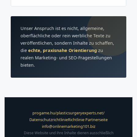
Unser Anspruch ist es nicht, allgemeine,
oberflächliche oder rein werbliche Texte zu
veröffentlichen, sondern Inhalte zu schaffen,
die
echte, praxisnahe Orientierung
zu
realen Marketing- und SEO-Fragestellungen
bieten.
progame.hu/
plasticsurgeryexperts.net/
Datenschutzrichtlinie
Richtlinie Partnerseite
info@onlinemarketing101.biz
Diese Website und ihre Inhalte dienen ausschließlich