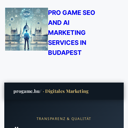
PRO GAME SEO
AND AI
MARKETING
SERVICES IN
BUDAPEST
progame.hu/
· Digitales Marketing
TRANSPARENZ & QUALITÄT