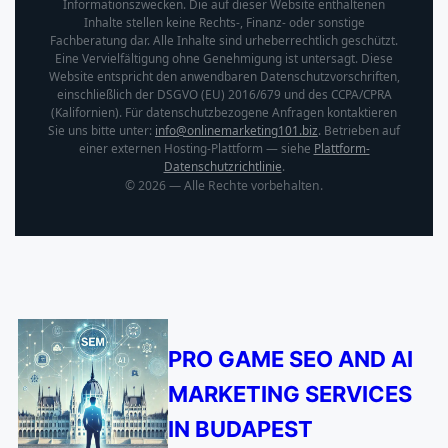
Informationszwecken. Die auf dieser Website enthaltenen
Inhalte stellen keine Rechts-, Finanz- oder sonstige
Fachberatung dar. Alle Inhalte sind urheberrechtlich geschützt.
Eine Vervielfältigung ohne Genehmigung ist untersagt. Diese
Website entspricht den anwendbaren Datenschutzvorschriften,
einschließlich der DSGVO (EU) 2016/679 und des CCPA/CPRA
(Kalifornien). Für datenschutzbezogene Anfragen kontaktieren
Sie uns bitte unter:
info@onlinemarketing101.biz
. Betrieben auf
einer externen Hosting-Plattform — siehe
Plattform-
Datenschutzrichtlinie
.
©
2026
— Alle Rechte vorbehalten.
PRO GAME SEO AND AI
MARKETING SERVICES
IN BUDAPEST