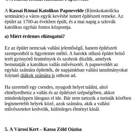
A
Kassai Római Katolikus Papnevelde
(Rímskokatolícka
seminárie) a város egyik kevésbé ismert építészeti remeke. Az
épület az 1700-as években épült, és a mai napig a szlovák
katolikus egyház fontos központja.
a)
Miért érdemes ellátogatni?
Ez az épület nemcsak vallási jelentőségű, hanem építészeti
szempontból is figyelemre méltó. A barokk stílusú épület belső
terét gyönyörű festmények és szobrok díszítik, amelyek
bemutatják a katolikus vallás művészetét. A papneveldét az
egyház számára építették, de napjainkban vallási tanulmányokat
folytató
diákok számára is
otthont ad.
Ha szeretnél egy csendes, nyugodt helyet találni, ahol
elmélyedhetsz a vallás és az építészet szépségében, akkor
mindenképpen látogass el ide. Bár nem tartozik a turisták körében
legismertebb helyek közé, azok számára, akik a vallási
művészeteket kedvelik, különleges élményt kínál.
5.
A Városi Kert – Kassa Zöld Oázisa