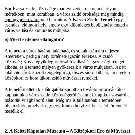
Bár Kassa zsidó közössége már évtizedek óta nem él olyan
mértékben, mint korábban, a város zsidó öröksége még mindig
éppúgy jelen van,
mint bármikor. A
Kassai Zsidó Temető
egy
csendes, eldugott hely, amely egy különleges bepillantást enged a
város vallási és kulturális múltjába.
a)
Miért érdemes ellátogatni?
A temető a város határán található, és sokak számára teljesen
ismeretlen, pedig a hely története igazán érdekes. A zsidó
közösség Kassa egyik legfontosabb vallási és gazdasági rétegét
alkotta, és a temető mélyen gyökerezik
a város múltjában.
Az itt
található sírok között rengeteg régi, díszes sírkő látható, amelyek a
középkori és kora újkori zsidó művészet remekei.
A temető melletti kis látogatóközpontban további információkat
kaphatunk a város zsidó közösségéről és annak tragikus sorsáról a
második világháború alatt. Még ma is találhatóak a temetőben
olyan sírok, amelyek egy-egy fontos helyi zsidó család történetét
mesélik el.
2.
A Keleti Káptalan Múzeum – A Középkori Erő és Művészet