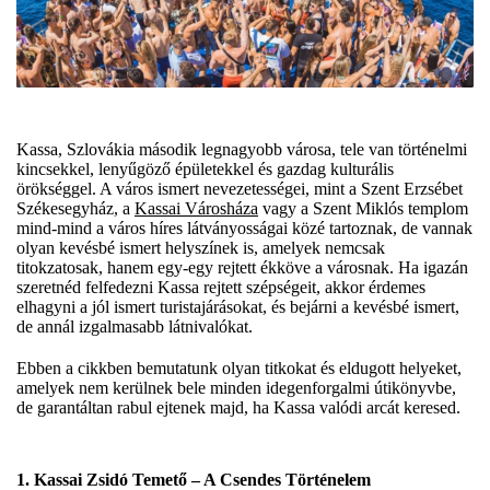
Kassa, Szlovákia második legnagyobb városa, tele van történelmi
kincsekkel, lenyűgöző épületekkel és gazdag kulturális
örökséggel. A város ismert nevezetességei, mint a Szent Erzsébet
Székesegyház, a
Kassai Városháza
vagy a Szent Miklós templom
mind-mind a város híres látványosságai közé tartoznak, de vannak
olyan kevésbé ismert helyszínek is, amelyek nemcsak
titokzatosak, hanem egy-egy rejtett ékköve a városnak. Ha igazán
szeretnéd felfedezni Kassa rejtett szépségeit, akkor érdemes
elhagyni a jól ismert turistajárásokat, és bejárni a kevésbé ismert,
de annál izgalmasabb látnivalókat.
Ebben a cikkben bemutatunk olyan titkokat és eldugott helyeket,
amelyek nem kerülnek bele minden idegenforgalmi útikönyvbe,
de garantáltan rabul ejtenek majd, ha Kassa valódi arcát keresed.
1.
Kassai Zsidó Temető – A Csendes Történelem