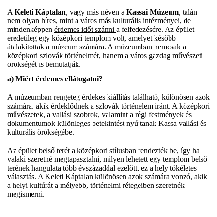
A
Keleti Káptalan
, vagy más néven a
Kassai Múzeum
, talán
nem olyan híres, mint a város más kulturális intézményei, de
mindenképpen
érdemes időt szánni
a felfedezésére. Az épület
eredetileg egy középkori templom volt, amelyet később
átalakítottak a múzeum számára. A múzeumban nemcsak a
középkori szlovák történelmét, hanem a város gazdag művészeti
örökségét is bemutatják.
a)
Miért érdemes ellátogatni?
A múzeumban rengeteg érdekes kiállítás található, különösen azok
számára, akik érdeklődnek a szlovák történelem iránt. A középkori
művészetek, a vallási szobrok, valamint a régi festmények és
dokumentumok különleges betekintést nyújtanak Kassa vallási és
kulturális örökségébe.
Az épület belső terét a középkori stílusban rendezték be, így ha
valaki szeretné megtapasztalni, milyen lehetett egy templom belső
terének hangulata több évszázaddal ezelőtt, ez a hely tökéletes
választás. A Keleti Káptalan különösen
azok számára vonzó,
akik
a helyi kultúrát a mélyebb, történelmi rétegeiben szeretnék
megismerni.