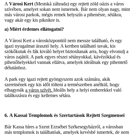
A
Városi Kert
(Mestská záhrada) egy rejtett zöld oázis a város
szívében, amelyet sokan nem ismernek. Bár nem olyan nagy, mint
más városi parkok, mégis remek helyszín a pihenésre, sétákra,
vagy akár egy kis piknikre is.
a)
Miért érdemes ellátogatni?
A Városi Kert a városközponttól nem messze található, és egy
igazi nyugalmat árasztó hely. A kertben található tavak, kis
szökőkutak és fák kiváló helyet biztosítanak arra, hogy elvonulj a
város zajától. A park egyes részei sétányokkal, kávézókkal és
pihenőhelyekkel vannak ellátva, amelyek ideálisak egy pihentető
délutánhoz.
A park egy igazi rejtett gyöngyszem azok számára, akik
szeretnének egy kis időt tölteni a természetben anélkül, hogy
elhagynák
a város szívét.
Ideális hely a helyi emberekkel való
találkozásra és egy kellemes sétára.
6.
A Kassai Templomok és Szertartások Rejtett Szegmensei
Bár Kassa híres a Szent Erzsébet Székesegyházról, a városban
más templomok is találhatóak, amelyek kevésbé ismertek, de nem