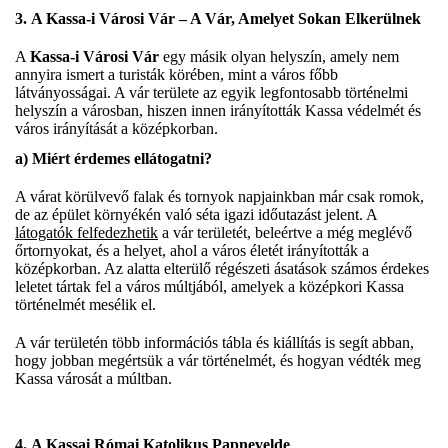
3.
A Kassa-i Városi Vár – A Vár, Amelyet Sokan Elkerülnek
A
Kassa-i Városi Vár
egy másik olyan helyszín, amely nem
annyira ismert a turisták körében, mint a város főbb
látványosságai. A vár területe az egyik legfontosabb történelmi
helyszín a városban, hiszen innen irányították Kassa védelmét és
város irányítását a középkorban.
a)
Miért érdemes ellátogatni?
A várat körülvevő falak és tornyok napjainkban már csak romok,
de az épület környékén való séta igazi időutazást jelent. A
látogatók felfedezhetik
a vár területét, beleértve a még meglévő
őrtornyokat, és a helyet, ahol a város életét irányították a
középkorban. Az alatta elterülő régészeti ásatások számos érdekes
leletet tártak fel a város múltjából, amelyek a középkori Kassa
történelmét mesélik el.
A vár területén több információs tábla és kiállítás is segít abban,
hogy jobban megértsük a vár történelmét, és hogyan védték meg
Kassa városát a múltban.
4.
A Kassai Római Katolikus Papnevelde