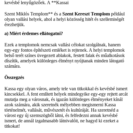
kevésbé lenyűgözőek. A **Kassai
Szent Miklós Templom** és a
Szent Kereszt Templom
például
olyan vallási helyek, ahol a helyi közösség hitét és szellemiségét
érezhetjük.
a)
Miért érdemes ellátogatni?
Ezek a templomok nemcsak vallási célokat szolgálnak, hanem
egy-egy fontos építészeti emléket is rejtenek. A helyi templomok
belső terét színes üvegezett ablakok, festett falak és műalkotások
díszítik, amelyek különleges élményt nyújtanak minden látogató
számára.
Összegzés
Kassa egy olyan város, amely tele van titkokkal és kevésbé ismert
kincsekkel. A fent említett helyek mindegyike egy-egy rejtett arcát
mutatja meg a városnak, és igazán különleges élményeket kínál
azok számára, akik szeretnék mélyebben megismerni Kassa
történelmét, vallását, művészetét és kultúráját. Ha szeretnéd a
várost egy új szemszögből látni, és felfedezni annak kevésbé
ismert, de annál izgalmasabb látnivalóit, ne hagyd ki ezeket a
titkokat!